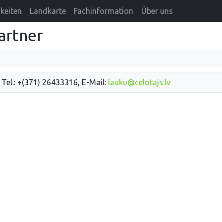
keiten
Landkarte
Fachinformation
Über uns
artner
 Tel.: +(371) 26433316, E-Mail:
lauku@celotajs.lv