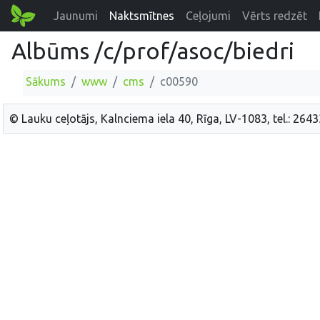
Jaunumi
Naktsmītnes
Ceļojumi
Vērts redzēt
Albūms /c/prof/asoc/biedri
Sākums
www
cms
c00590
© Lauku ceļotājs, Kalnciema iela 40, Rīga, LV-1083, tel.: 264