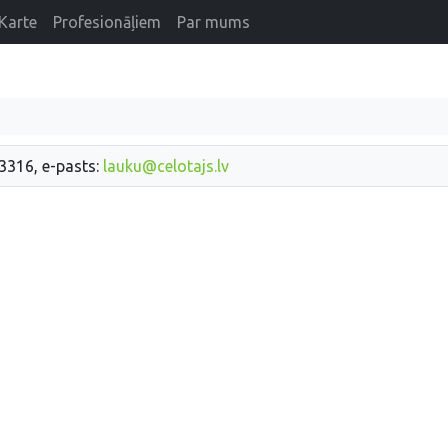
Karte
Profesionāļiem
Par mums
33316, e-pasts:
lauku@celotajs.lv