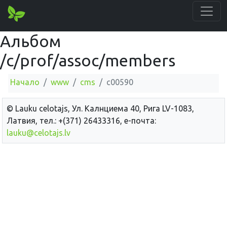
Альбом
/c/prof/assoc/members
Начало
www
cms
c00590
© Lauku сelotajs, Ул. Калнциема 40, Рига LV-1083,
Латвия, тел.: +(371) 26433316, е-почта:
lauku@celotajs.lv