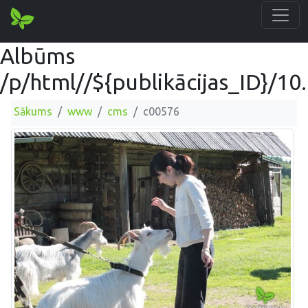
Albūms
/p/html//${publikācijas_ID}/10
Sākums
www
cms
c00576