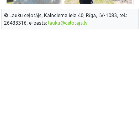
© Lauku ceļotājs, Kalnciema iela 40, Rīga, LV-1083, tel.:
26433316, e-pasts:
lauku@celotajs.lv