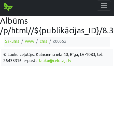
Albūms
/p/html//${publikācijas_ID}/8.3
Sākums
www
cms
c00552
© Lauku ceļotājs, Kalnciema iela 40, Rīga, LV-1083, tel.:
26433316, e-pasts:
lauku@celotajs.lv