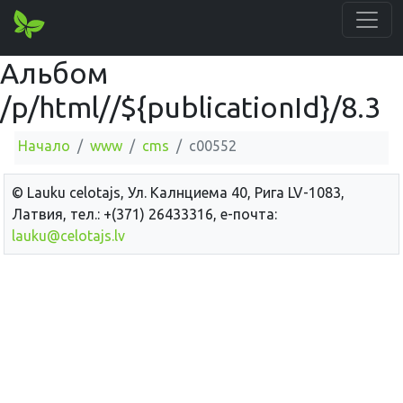
Альбом
/p/html//${publicationId}/8.3
Начало
www
cms
c00552
© Lauku сelotajs, Ул. Калнциема 40, Рига LV-1083,
Латвия, тел.: +(371) 26433316, е-почта:
lauku@celotajs.lv