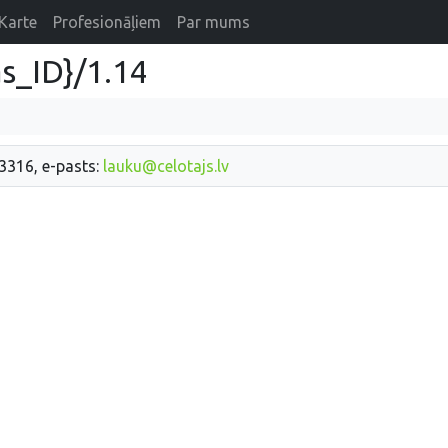
Karte
Profesionāļiem
Par mums
s_ID}/1.14
33316, e-pasts:
lauku@celotajs.lv