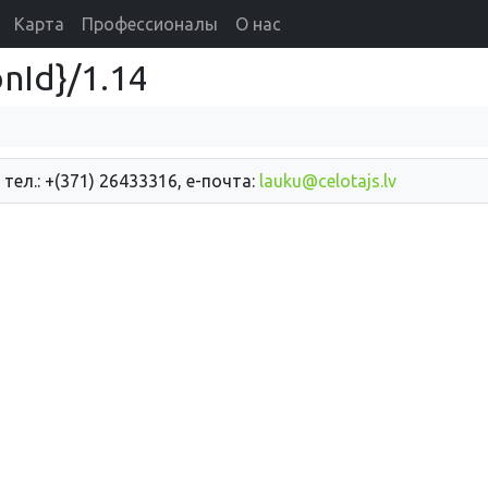
Карта
Профессионалы
О нас
nId}/1.14
 тел.: +(371) 26433316, е-почта:
lauku@celotajs.lv