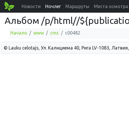
Новости
Ночлег
Маршруты
Места осмотра
Альбом /p/html//${publicatio
Начало
www
cms
c00482
© Lauku сelotajs, Ул. Калнциема 40, Рига LV-1083, Латвия,