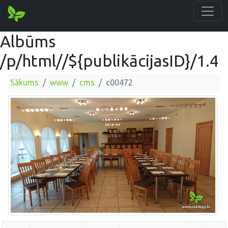
Albūms
/p/html//${publikācijasID}/1.4
Sākums
www
cms
c00472