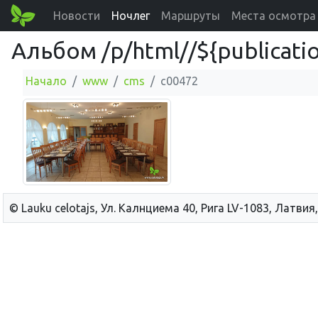
Новости
Ночлег
Маршруты
Места осмотра
Альбом /p/html//${publicatio
Начало
www
cms
c00472
© Lauku сelotajs, Ул. Калнциема 40, Рига LV-1083, Латвия,