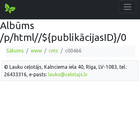
Albūms
/p/html//${publikācijasID}/0
Sākums
www
cms
c00466
© Lauku ceļotājs, Kalnciema iela 40, Rīga, LV-1083, tel.:
26433316, e-pasts:
lauku@celotajs.lv