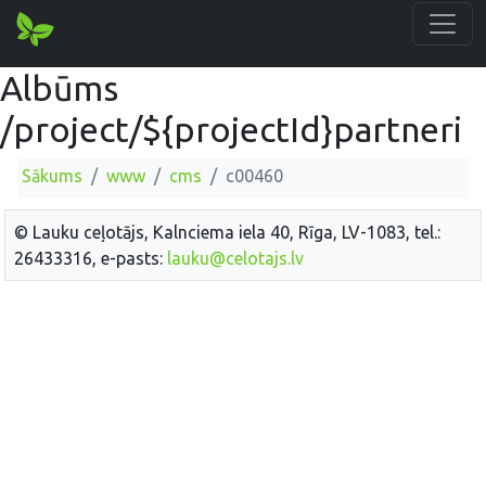
Albūms
/project/${projectId}partneri
Sākums
www
cms
c00460
© Lauku ceļotājs, Kalnciema iela 40, Rīga, LV-1083, tel.:
26433316, e-pasts:
lauku@celotajs.lv