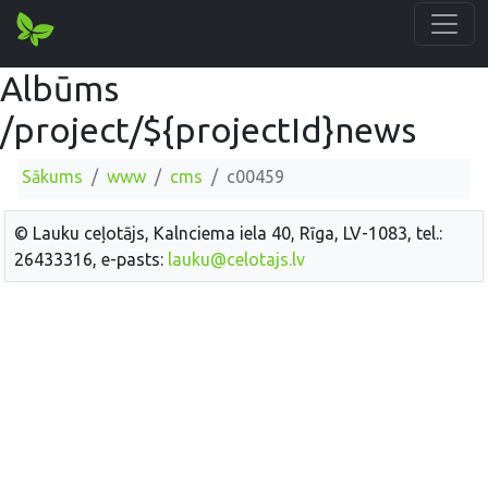
Albūms
/project/${projectId}news
Sākums
www
cms
c00459
© Lauku ceļotājs, Kalnciema iela 40, Rīga, LV-1083, tel.:
26433316, e-pasts:
lauku@celotajs.lv