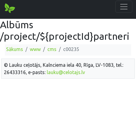
Albūms
/project/${projectId}partneri
Sākums
www
cms
c00235
© Lauku ceļotājs, Kalnciema iela 40, Rīga, LV-1083, tel.:
26433316, e-pasts:
lauku@celotajs.lv