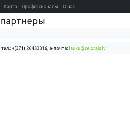
Карта
Профессионалы
О нас
d}партнеры
 тел.: +(371) 26433316, е-почта:
lauku@celotajs.lv