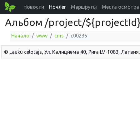
Новости
Ночлег
Маршруты
Места осмотра
Альбом /project/${projectI
Начало
www
cms
c00235
© Lauku сelotajs, Ул. Калнциема 40, Рига LV-1083, Латвия,