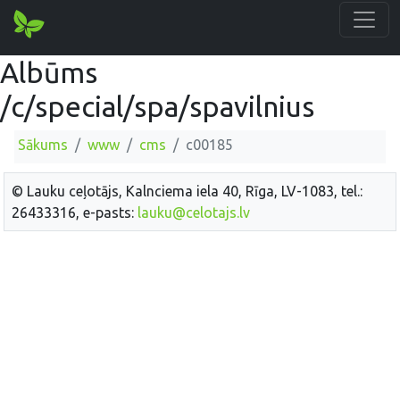
Albūms
/c/special/spa/spavilnius
Sākums
www
cms
c00185
© Lauku ceļotājs, Kalnciema iela 40, Rīga, LV-1083, tel.:
26433316, e-pasts:
lauku@celotajs.lv