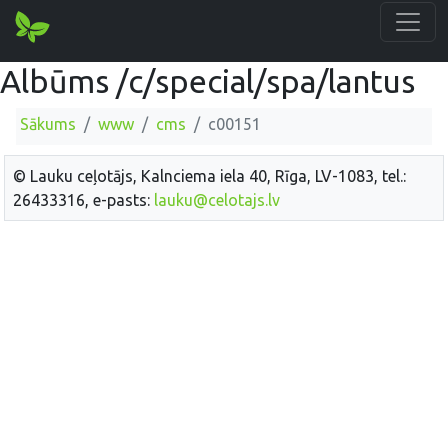
Albūms /c/special/spa/lantus
Sākums
www
cms
c00151
© Lauku ceļotājs, Kalnciema iela 40, Rīga, LV-1083, tel.:
26433316, e-pasts:
lauku@celotajs.lv