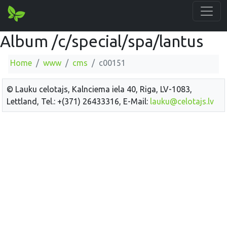
Album /c/special/spa/lantus
Home
www
cms
c00151
© Lauku celotajs, Kalnciema iela 40, Riga, LV-1083,
Lettland, Tel.: +(371) 26433316, E-Mail:
lauku@celotajs.lv