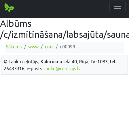
Albūms
/c/izmitināšana/labsajūta/saun
Sākums
www
cms
c00099
© Lauku ceļotājs, Kalnciema iela 40, Rīga, LV-1083, tel.:
26433316, e-pasts:
lauku@celotajs.lv