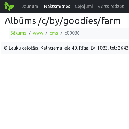
Jaunumi
Naktsmītnes
Ceļojumi
Vērts redzēt
Albūms /c/by/goodies/farm
Sākums
www
cms
c00036
© Lauku ceļotājs, Kalnciema iela 40, Rīga, LV-1083, tel.: 264