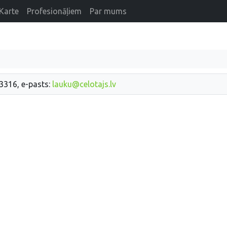
Karte
Profesionāļiem
Par mums
33316, e-pasts:
lauku@celotajs.lv