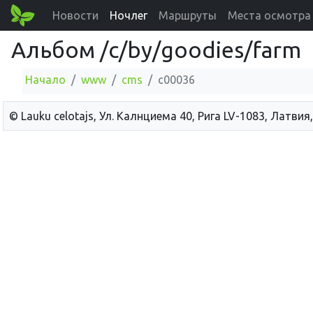
Новости
Ночлег
Маршруты
Места осмотра
Альбом /c/by/goodies/farm
Начало
www
cms
c00036
© Lauku сelotajs, Ул. Калнциема 40, Рига LV-1083, Латвия,