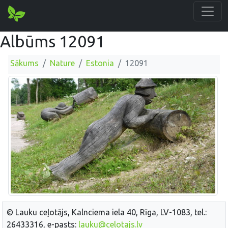
Albūms 12091
Sākums
Nature
Estonia
12091
© Lauku ceļotājs, Kalnciema iela 40, Rīga, LV-1083, tel.:
26433316, e-pasts:
lauku@celotajs.lv