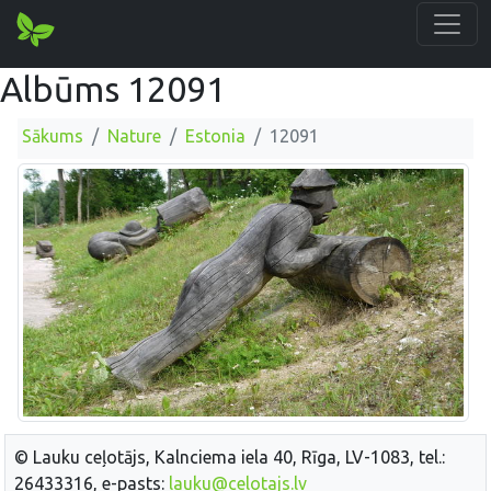
Albūms 12091
Sākums
Nature
Estonia
12091
© Lauku ceļotājs, Kalnciema iela 40, Rīga, LV-1083, tel.:
26433316, e-pasts:
lauku@celotajs.lv