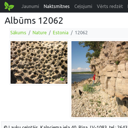
Jaunumi
Naktsmītnes
Ceļojumi
Vērts redzēt
Albūms 12062
Sākums
Nature
Estonia
12062
© Lauku ceļotājs, Kalnciema iela 40, Rīga, LV-1083, tel.: 264