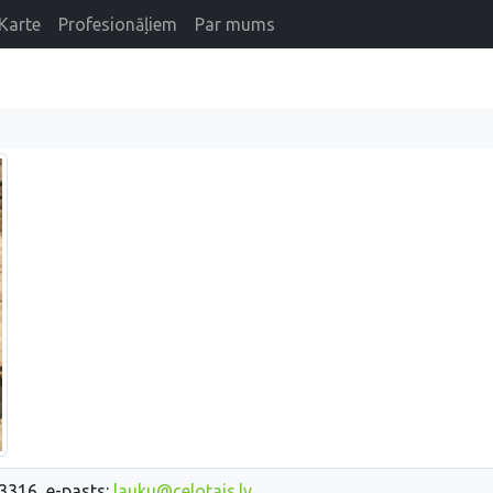
Karte
Profesionāļiem
Par mums
33316, e-pasts:
lauku@celotajs.lv