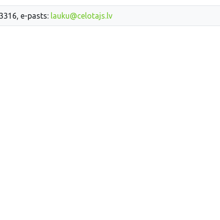
33316, e-pasts:
lauku@celotajs.lv