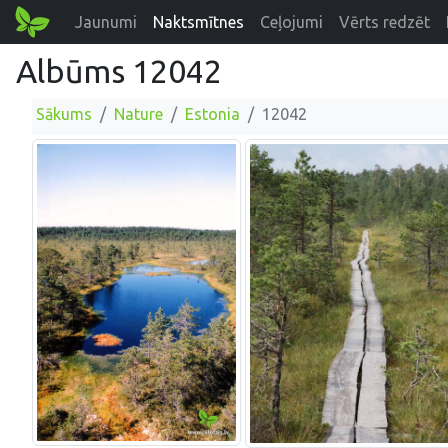
Jaunumi
Naktsmītnes
Ceļojumi
Vērts redzēt
Albūms 12042
Sākums
Nature
Estonia
12042