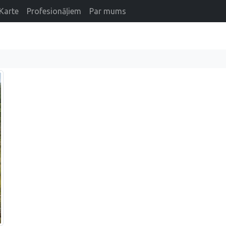
Karte
Profesionāļiem
Par mums