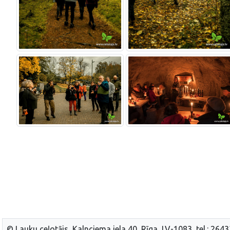
© Lauku ceļotājs, Kalnciema iela 40, Rīga, LV-1083, tel.: 264