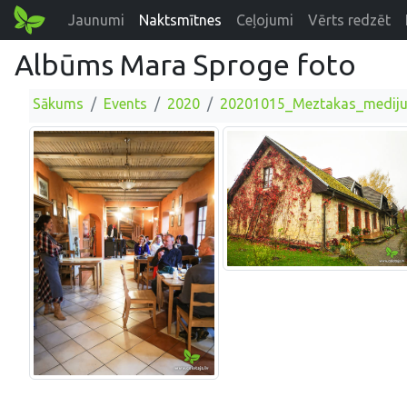
Jaunumi
Naktsmītnes
Ceļojumi
Vērts redzēt
Albūms Mara Sproge foto
Sākums
Events
2020
20201015_Meztakas_mediju