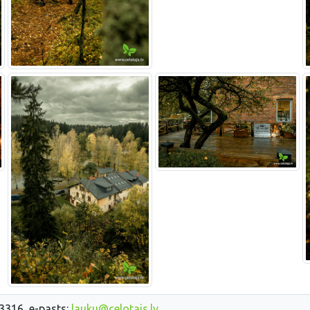
33316, e-pasts:
lauku@celotajs.lv