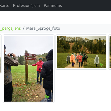
Karte
Profesionāļiem
Par mums
_pargajiens
Mara_Sproge_foto