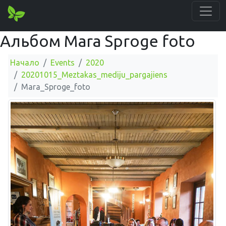
Альбом Mara Sproge foto
Начало
Events
2020
20201015_Meztakas_mediju_pargajiens
Mara_Sproge_foto