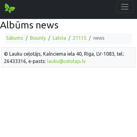
Albūms news
Sākums
Bounty
Latvia
21115
news
© Lauku ceļotājs, Kalnciema iela 40, Rīga, LV-1083, tel.:
26433316, e-pasts:
lauku@celotajs.lv