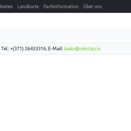
keiten
Landkarte
Fachinformation
Über uns
 Tel.: +(371) 26433316, E-Mail:
lauku@celotajs.lv