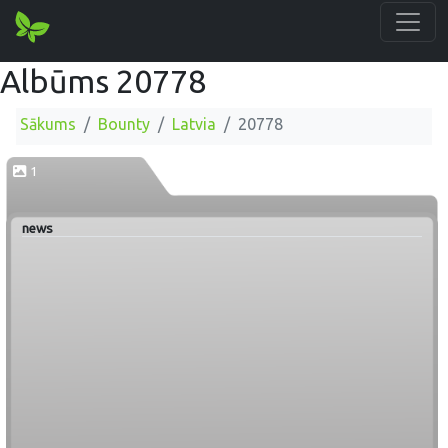
Albūms 20778
Sākums
Bounty
Latvia
20778
1
news