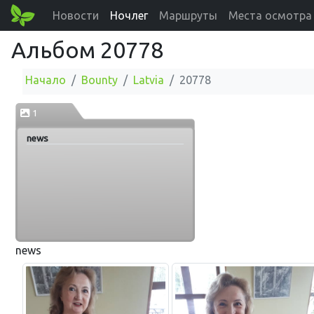
Новости
Ночлег
Маршруты
Места осмотра
Альбом 20778
Начало
Bounty
Latvia
20778
1
news
news