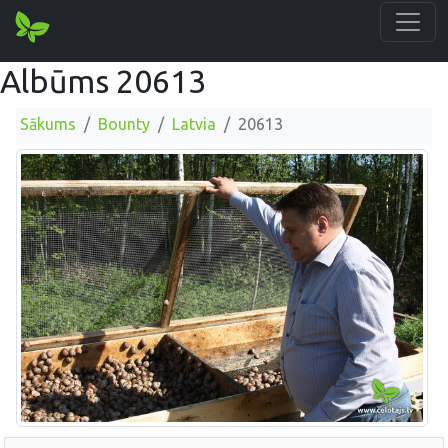
Albūms 20613
Sākums
Bounty
Latvia
20613