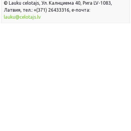
© Lauku сelotajs, Ул. Калнциема 40, Рига LV-1083,
Латвия, тел.: +(371) 26433316, е-почта:
lauku@celotajs.lv