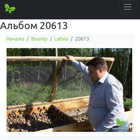
Альбом 20613
Начало
Bounty
Latvia
20613