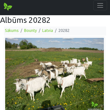
Albūms 20282
Sākums
Bounty
Latvia
20282