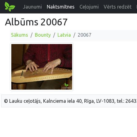
Jaunumi
Naktsmītnes
Ceļojumi
Vērts redzēt
Albūms 20067
Sākums
Bounty
Latvia
20067
© Lauku ceļotājs, Kalnciema iela 40, Rīga, LV-1083, tel.: 264