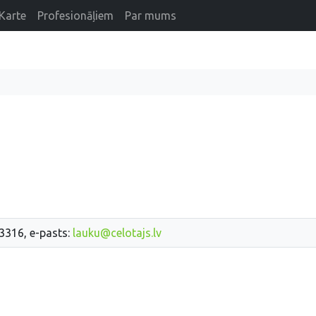
Karte
Profesionāļiem
Par mums
33316, e-pasts:
lauku@celotajs.lv