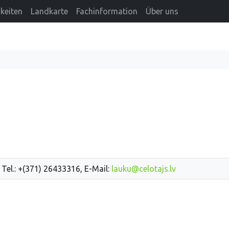
keiten
Landkarte
Fachinformation
Über uns
 Tel.: +(371) 26433316, E-Mail:
lauku@celotajs.lv