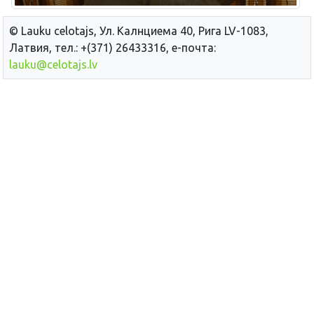
© Lauku сelotajs, Ул. Калнциема 40, Рига LV-1083,
Латвия, тел.: +(371) 26433316, е-почта:
lauku@celotajs.lv