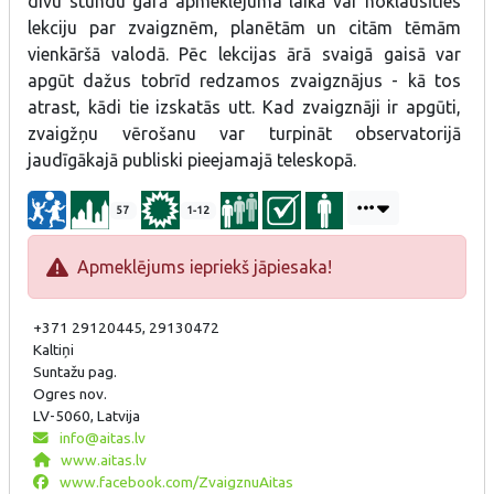
divu stundu garā apmeklējuma laikā var noklausīties
lekciju par zvaigznēm, planētām un citām tēmām
vienkāršā valodā. Pēc lekcijas ārā svaigā gaisā var
apgūt dažus tobrīd redzamos zvaigznājus - kā tos
atrast, kādi tie izskatās utt. Kad zvaigznāji ir apgūti,
zvaigžņu vērošanu var turpināt observatorijā
jaudīgākajā publiski pieejamajā teleskopā.
57
1-12
Apmeklējums iepriekš jāpiesaka!
+371 29120445, 29130472
Kaltiņi
Suntažu pag.
Ogres nov.
LV-5060, Latvija
info@aitas.lv
www.aitas.lv
www.facebook.com/ZvaigznuAitas