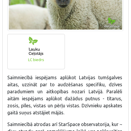
LC biedrs
Saimniecībā iespējams aplūkot Latvijas tumšgalves
aitas, uzzināt par to audzēšanas specifiku, dzīves
paradumiem un aitkopības nozari Latvijā. Paralēli
aitām iespējams aplūkot dažādus putnus - tītarus,
zosis, pīles, vistas un pērļu vistas. Dzīvnieku apskates
gaitā suņus atstājiet mājās.
Saimniecībā atrodas arī StarSpace observatorija, kur ~