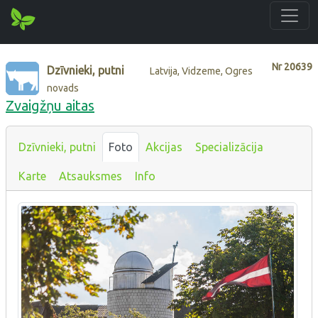
Nr
20639
Dzīvnieki, putni
Latvija, Vidzeme, Ogres
novads
Zvaigžņu aitas
Dzīvnieki, putni
Foto
Akcijas
Specializācija
Karte
Atsauksmes
Info