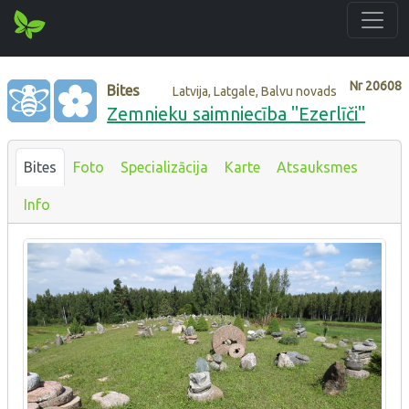
Nr
20608
Bites
Latvija, Latgale, Balvu novads
Zemnieku saimniecība "Ezerlīči"
Bites
Foto
Specializācija
Karte
Atsauksmes
Info