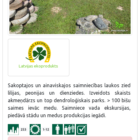
Latvijas ekoprodukts
Sakoptajos un ainaviskajos saimniecības laukos zied
lilijas, peonijas un dienziedes. Izveidots skaists
akmeņdārzs un top dendroloģiskais parks. > 100 bišu
saimes ievāc medu. Saimniece vada ekskursijas,
piedāvā stādu un medus produkcijas iegādi.
253
1-12