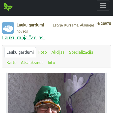
Nr
20978
Lauku gardumi
Latvija, Kurzeme, Alsungas
novads
Lauku māja "Zeijas"
Lauku gardumi
Foto
Akcijas
Specializācija
Karte
Atsauksmes
Info