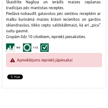
Skaidrīte Nagliņa un ierādīs maizes cepšanas
tradīcijas pēc mantotas receptes.
Piedāvā nobaudīt gatavotus pēc sentēvu receptēm ar
malku kurināmā maizes krāsnī iecienītos un gardos
sklandraušus, tikko ceptu saldskābmaizi, kā arī „picu”
suitu gaumē.
Grupām līdz 10 cilvēkiem, iepriekš piesakoties.
180
1-12
Apmeklējums iepriekš jāpiesaka!