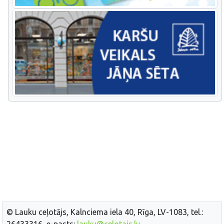
© Lauku ceļotājs, Kalnciema iela 40, Rīga, LV-1083, tel.:
26433316, e-pasts:
lauku@celotajs.lv