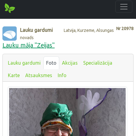
Nr
20978
Lauku gardumi
Latvija, Kurzeme, Alsungas
novads
Lauku māja "Zeijas"
Lauku gardumi
Foto
Akcijas
Specializācija
Karte
Atsauksmes
Info