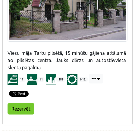
Viesu māja Tartu pilsētā, 15 minūšu gājiena attālumā
no pilsētas centra. Jauks dārzs un autostāvvieta
slēgtā pagalmā.
19
11
188
1-12
Rezervēt