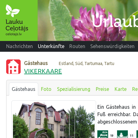
Nachrichten
Unterkünfte
Routen
Sehenswürdigkeiten
Gästehaus
Estland, Süd, Tartumaa, Tartu
VIKERKAARE
Gästehaus
Foto
Spezialisierung
Preise
Karte
Re
Ein Gästehaus in 
Fuß erreichbar. D
abgeschlossenem 
19
11