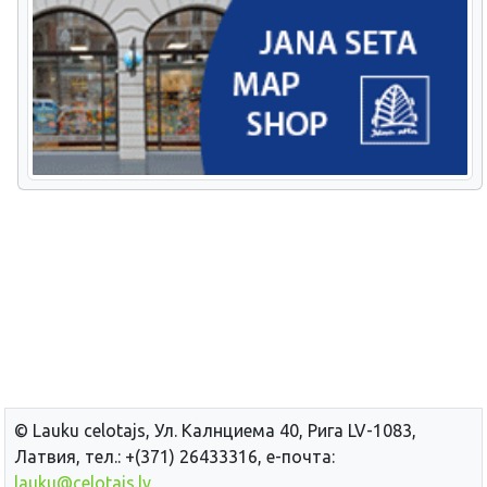
© Lauku сelotajs, Ул. Калнциема 40, Рига LV-1083,
Латвия, тел.: +(371) 26433316, е-почта:
lauku@celotajs.lv