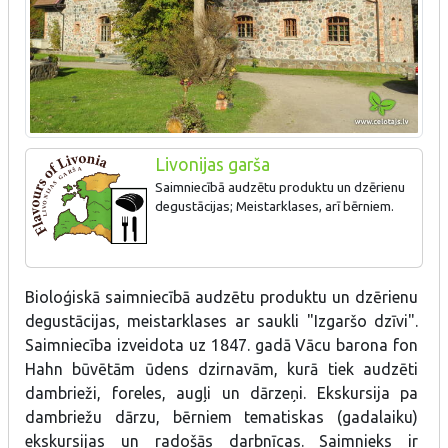
Livonijas garša
Saimniecībā audzētu produktu un dzērienu
degustācijas; Meistarklases, arī bērniem.
Bioloģiskā saimniecībā audzētu produktu un dzērienu
degustācijas, meistarklases ar saukli "Izgaršo dzīvi".
Saimniecība izveidota uz 1847. gadā Vācu barona fon
Hahn būvētām ūdens dzirnavām, kurā tiek audzēti
dambrieži, foreles, augļi un dārzeņi. Ekskursija pa
dambriežu dārzu, bērniem tematiskas (gadalaiku)
ekskursijas un radošās darbnīcas. Saimnieks ir