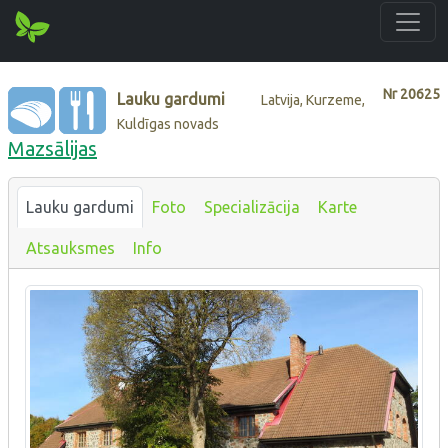
Nr
20625
Lauku gardumi
Latvija, Kurzeme,
Kuldīgas novads
Mazsālijas
Lauku gardumi
Foto
Specializācija
Karte
Atsauksmes
Info