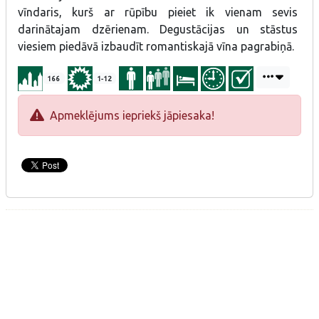
vīndaris, kurš ar rūpību pieiet ik vienam sevis
darinātajam dzērienam. Degustācijas un stāstus
viesiem piedāvā izbaudīt romantiskajā vīna pagrabiņā.
166
1-12
Apmeklējums iepriekš jāpiesaka!