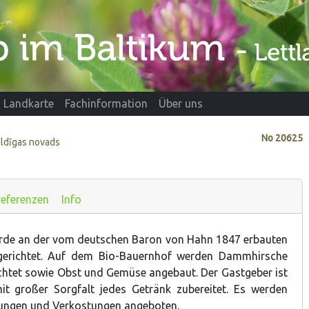
Landkarte
Fachinformation
Über uns
No
20625
uldīgas novads
eferenzen
Info
rde an der vom deutschen Baron von Hahn 1847 erbauten
gerichtet. Auf dem Bio-Bauernhof werden Dammhirsche
chtet sowie Obst und Gemüse angebaut. Der Gastgeber ist
it großer Sorgfalt jedes Getränk zubereitet. Es werden
rungen und Verkostungen angeboten.