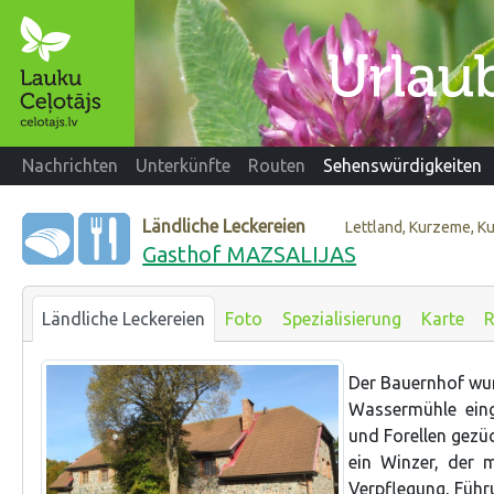
Nachrichten
Unterkünfte
Routen
Sehenswürdigkeiten
Ländliche Leckereien
Lettland, Kurzeme, K
Gasthof MAZSALIJAS
Ländliche Leckereien
Foto
Spezialisierung
Karte
R
Der Bauernhof wu
Wassermühle ein
und Forellen gezü
ein Winzer, der m
Verpflegung, Füh