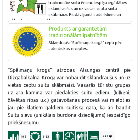
tradicionāie suitu ēdieni. Iespēja iegādāties
sklandraušus un uz vietas ceptu suitu
skābmaizi. Piedāvājumā suitu ēdienu un
sklandraušu meistarklases.
Produkts ar garantētām
tradicionālām īpatnībām
Sklandrauši "Spēlmaņu krogā" cepti pēc
autentiskas receptes.
"Spēlmaņu krogs" atrodas Alsungas centrā pie
Dižgabalkalna. Krogā var nobaudīt sklandraušus un uz
vietas ceptu suitu skābmaizi. Vasarās tūristu grupas
uz āra kamīna var piedalīties suitu ēdienu (ķiļķēni,
žāvētas ribas u.c.) gatavošanas procesā vai mieloties
jau pie klātiem galdiem suitiskā garā, kā arī baudīt
Suitu sievu (unikālais burdona dziedājums) iespaidīgo
priekšnesumu.
195
1-12