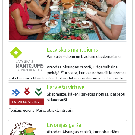
Latviskais mantojums
Par suitu ēdienu un tradīciju daudzināšanu.
Atrodas Alsungas centrā, Dižgabalkalna
piekājē. Šī ir vieta, kur var nobaudīt Kurzemei
raksturīgos sklandraušus, bet nedēļas nogalēs – uz vietas ceptu
maizi. Vasarās tūristu grupas (iepriekš piesakoties) uz āra
Latviešu virtuve
kamīna var piedalīties suitu ēdienu gatavošanas procesā.
Skābmaize, ķiļķēni, žāvētas ribiņas, pašcepti
Dižgabalkalns ir kuršu pilskalns (8 m augsts), no kura plakuma
sklandrauši.
(54 x 22 m) paveras labs skats uz Alsungas centru.
Īpašais ēdiens: Pašcepti sklandrauši.
Livonijas garša
Atrodas Alsungas centrā, kur nobaudāmi