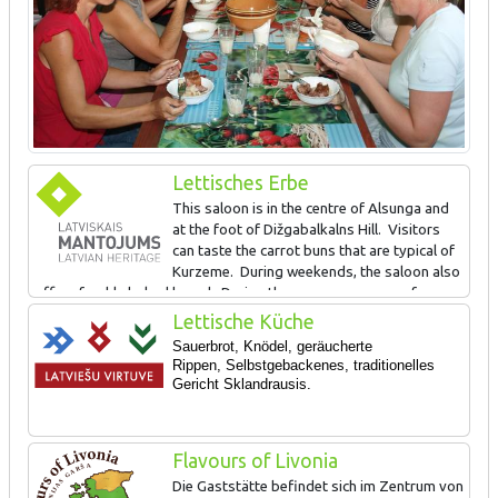
Lettisches Erbe
This saloon is in the centre of Alsunga and
at the foot of Dižgabalkalns Hill. Visitors
can taste the carrot buns that are typical of
Kurzeme. During weekends, the saloon also
offers freshly baked bread. During the summer, groups of
tourists that apply in advance can take part in cooking locally
Lettische Küche
popular foods on an outdoor fireplace. Dižgabalkalns Hill (8 m) is
Sauerbrot, Knödel, geräucherte
a former Courlandian castle hill, and its surface (54x22 m) offers
Rippen,
Selbstgebackenes, traditionelles
a good view of the centre of Alsunga.
Gericht Sklandrausis.
SIGN AWARDED FOR: Maintaining and popularising local foods
Flavours of Livonia
and traditions
Die Gaststätte befindet sich im Zentrum von