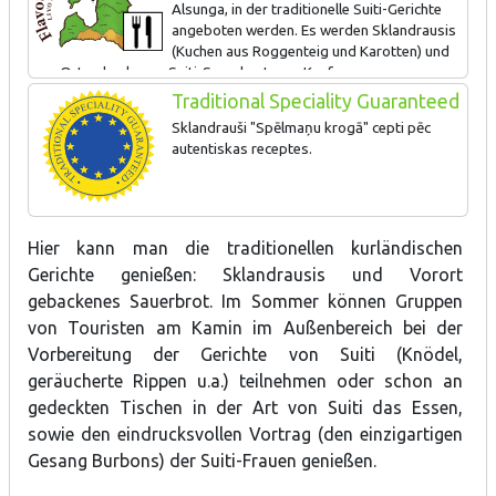
Alsunga, in der traditionelle Suiti-Gerichte
angeboten werden. Es werden Sklandrausis
(Kuchen aus Roggenteig und Karotten) und
vor Ort gebackenes Suiti-Sauerbrot zum Kauf
angeboten. Es werden Meisterklassen für Suiti-Spezialitäten und
Traditional Speciality Guaranteed
die Zubereitung von Sklandrausis angeboten.
Sklandrauši "Spēlmaņu krogā" cepti pēc
autentiskas receptes.
Hier kann man die traditionellen kurländischen
Gerichte genießen: Sklandrausis und Vorort
gebackenes Sauerbrot. Im Sommer können Gruppen
von Touristen am Kamin im Außenbereich bei der
Vorbereitung der Gerichte von Suiti (Knödel,
geräucherte Rippen u.a.) teilnehmen oder schon an
gedeckten Tischen in der Art von Suiti das Essen,
sowie den eindrucksvollen Vortrag (den einzigartigen
Gesang Burbons) der Suiti-Frauen genießen.