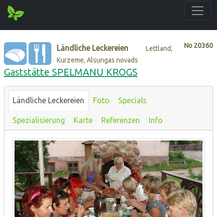
No
20360
Ländliche Leckereien
Lettland,
Kurzeme, Alsungas novads
Gaststätte SPELMANU KROGS
Ländliche Leckereien
Foto
Specials
Spezialisierung
Karte
Referenzen
Info