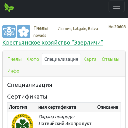
Нo
20608
Пчелы
Латвия, Latgale, Balvu
novads
Крестьянское хозяйство "Эзерличи"
Пчелы
Фото
Специализация
Карта
Отзывы
Инфо
Специализация
Сертификаты
Логотип
имя сертификата
Описание
Охрана природы
Латвийский Экопродукт